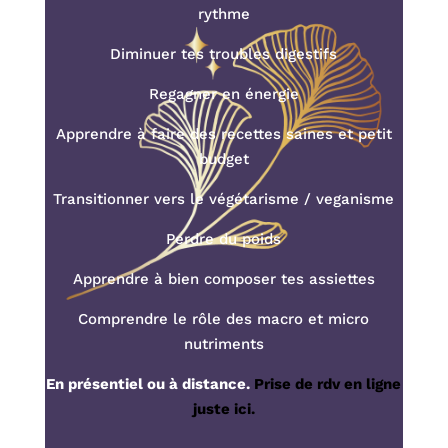
rythme
Diminuer tes troubles digestifs
Regagner en énergie
Apprendre à faire des recettes saines et petit
budget
Transitionner vers le végétarisme / veganisme
Perdre du poids
Apprendre à bien composer tes assiettes
Comprendre le rôle des macro et micro
nutriments
En présentiel ou à distance.
Prise de rdv en ligne
juste ici.